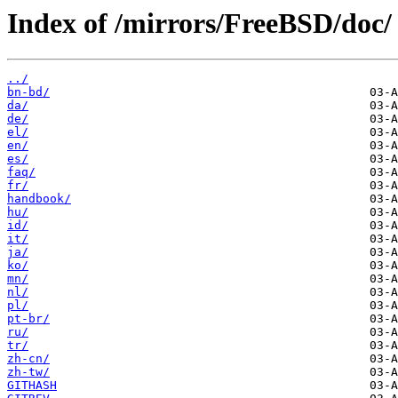
Index of /mirrors/FreeBSD/doc/
../
bn-bd/
da/
de/
el/
en/
es/
faq/
fr/
handbook/
hu/
id/
it/
ja/
ko/
mn/
nl/
pl/
pt-br/
ru/
tr/
zh-cn/
zh-tw/
GITHASH