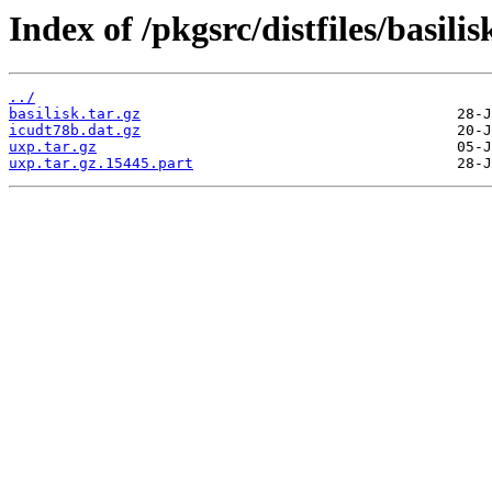
Index of /pkgsrc/distfiles/basili
../
basilisk.tar.gz
icudt78b.dat.gz
uxp.tar.gz
uxp.tar.gz.15445.part