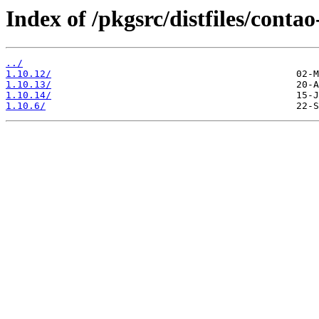
Index of /pkgsrc/distfiles/conta
../
1.10.12/
1.10.13/
1.10.14/
1.10.6/