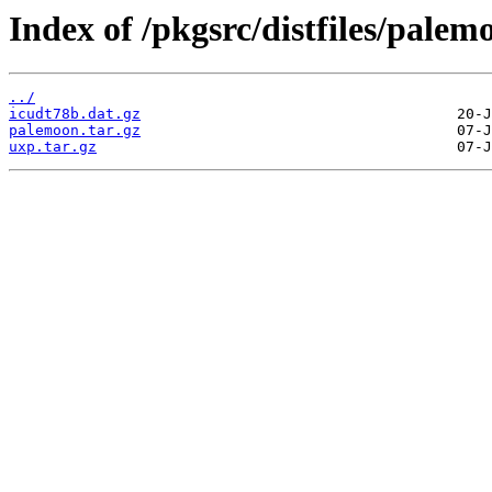
Index of /pkgsrc/distfiles/palem
../
icudt78b.dat.gz
palemoon.tar.gz
uxp.tar.gz