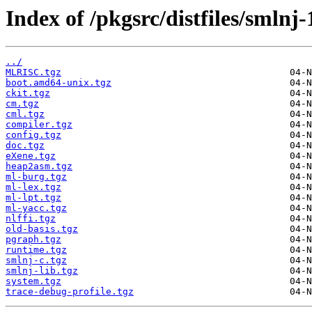
Index of /pkgsrc/distfiles/smlnj-
../
MLRISC.tgz
boot.amd64-unix.tgz
ckit.tgz
cm.tgz
cml.tgz
compiler.tgz
config.tgz
doc.tgz
eXene.tgz
heap2asm.tgz
ml-burg.tgz
ml-lex.tgz
ml-lpt.tgz
ml-yacc.tgz
nlffi.tgz
old-basis.tgz
pgraph.tgz
runtime.tgz
smlnj-c.tgz
smlnj-lib.tgz
system.tgz
trace-debug-profile.tgz